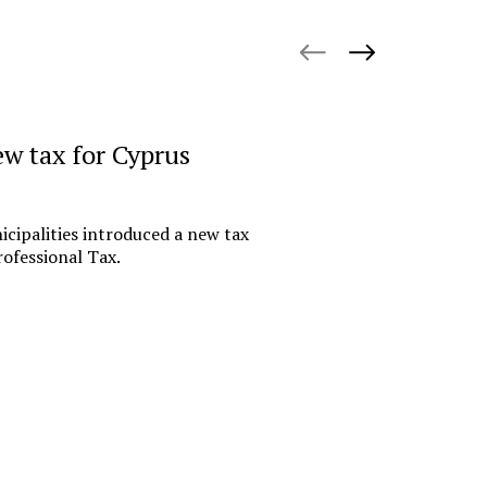
October 27, 
ew tax for Cyprus
«Русгидр
импорто
офшору.
cipalities introduced a new tax
российс
ofessional Tax.
финансо
Государствен