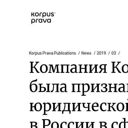
Korpus Prava.Publications
News
2019
03
Компания Ко
была призна
юридическо
в России в с