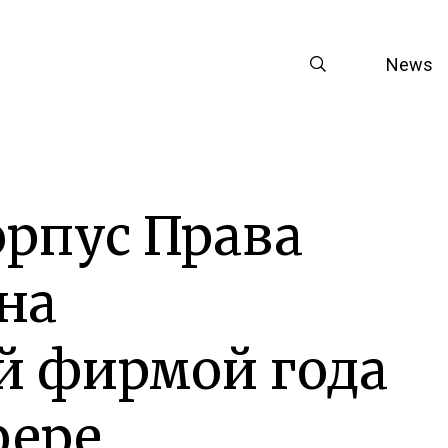
News
рпус Права
на
й фирмой года
фере