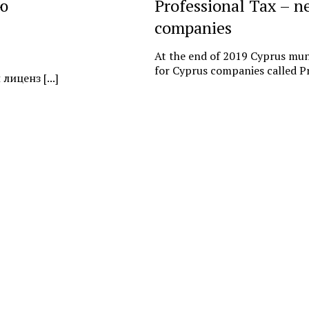
ю
Professional Tax – n
companies
At the end of 2019 Cyprus muni
for Cyprus companies called Pr
иценз [...]