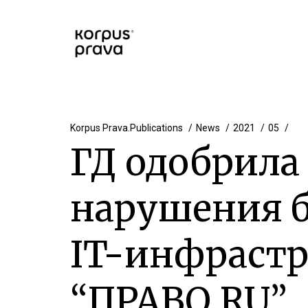
Korpus Prava.Publications
News
2021
05
ГД одобрила
нарушения б
IT-инфраст
“ПРАВО.RU”