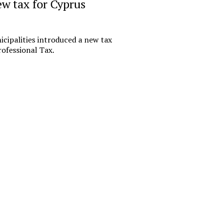
ew tax for Cyprus
«Русгидр
импорто
офшору.
cipalities introduced a new tax
российс
ofessional Tax.
финансо
Государствен