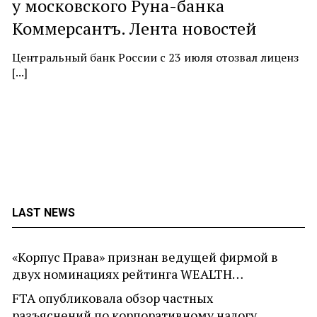
у московского Руна-банка
c
Коммерсантъ. Лента новостей
At
ne
Центральный банк России с 23 июля отозвал лиценз
[...]
LAST NEWS
«Корпус Права» признан ведущей фирмой в
двух номинациях рейтинга WEALTH…
FTA опубликовала обзор частных
разъяснений по корпоративному налогу,…