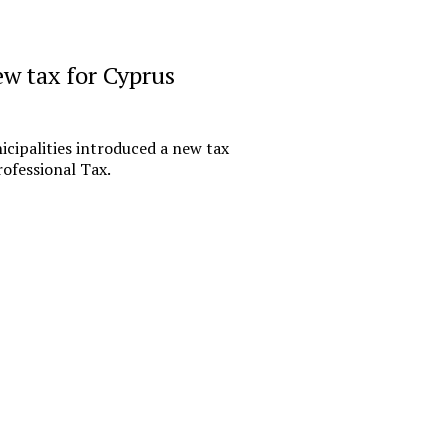
October 27, 
ew tax for Cyprus
«Русгидр
импорто
офшору.
cipalities introduced a new tax
российс
ofessional Tax.
финансо
Государствен