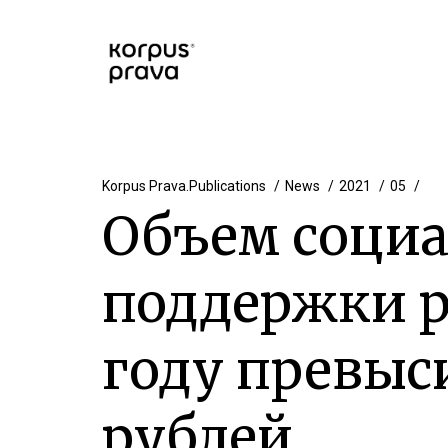
Korpus Prava.Publications
News
2021
05
Объем соци
поддержки р
году превыс
рублей