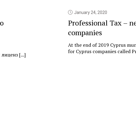
January 24, 2020
ю
Professional Tax – n
companies
At the end of 2019 Cyprus muni
for Cyprus companies called Pr
иценз [...]