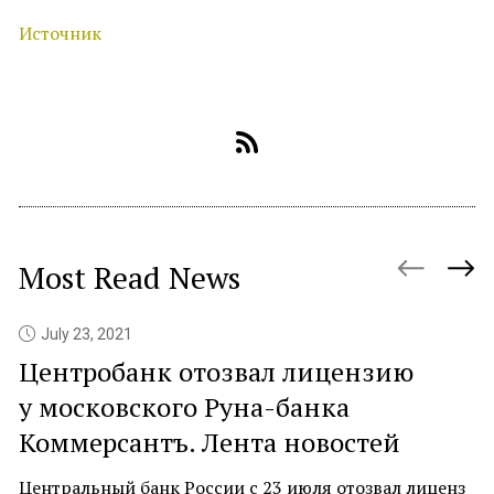
Источник
Most Read News
July 23, 2021
Центробанк отозвал лицензию
P
у московского Руна-банка
c
Коммерсантъ. Лента новостей
At
ne
Центральный банк России с 23 июля отозвал лиценз