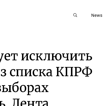
News
ует исключить
з списка КПРФ
выборах
. Лента