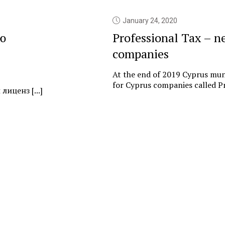
January 24, 2020
ю
Professional Tax – n
companies
At the end of 2019 Cyprus muni
for Cyprus companies called Pr
иценз [...]