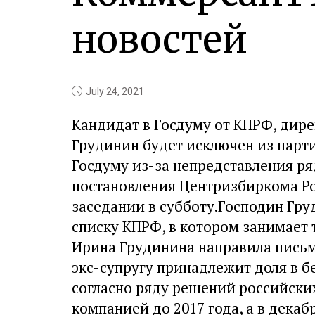
новостей
July 24, 2021
Кандидат в Госдуму от КПРФ, дир
Грудинин будет исключен из парт
Госдуму из-за непредставления ря
постановления Центризбиркома Ро
заседании в субботу.Господин Гр
списку КПРФ, в котором занимает 
Ирина Грудинина направила письмо
экс-супругу принадлежит доля в б
согласно ряду решений российских
компанией до 2017 года, а в дека