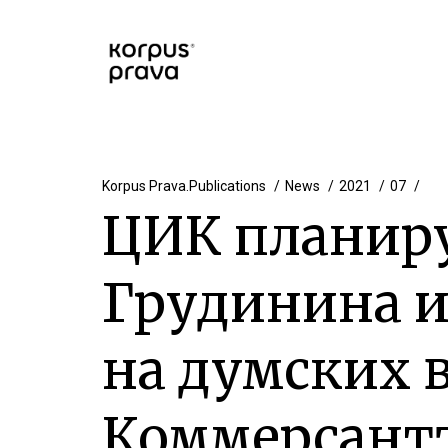
Korpus Prava.Publications
News
2021
07
ЦИК планир
Грудинина и
на думских 
Коммерсантъ