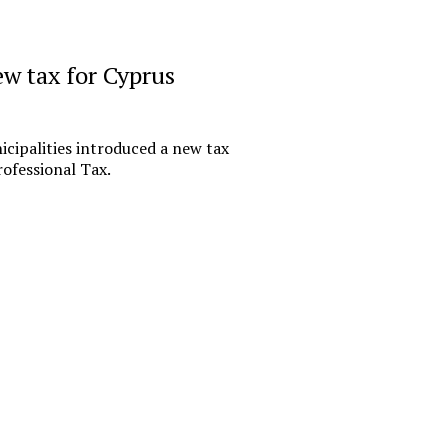
October 27, 
ew tax for Cyprus
«Русгидр
импорто
офшору.
cipalities introduced a new tax
российс
ofessional Tax.
финансо
Государствен