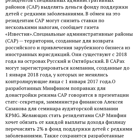
резидентов специальных административных
районов (САР) выделять деньги фонду поддержки
детей с редкими заболеваниями. В обмен на это
резидентам САР могут снизить ставки по
несколькими налогам, сообщает газета
«Известия».Специальные административные районы
(САР) — территории, созданные для возврата
российского и привлечения зарубежного бизнеса из
иностранных юрисдикций. Они существуют с 2018
года на островах Русский и Октябрьский. В САРах
могут зарегистрироваться компании, созданные до
1 января 2018 года, у которых не менялись
контролирующие лица с 1 января 2017 года.О
разработанных Минфином поправках для
донастройки режима САР говорится в презентации
статс-секретаря, замминистра финансов Алексея
Сазанова для семинара аудиторской компании
KPMG. Желающих стать резидентами САР Минфин
хочет обязать от каждой выплаты дохода физлицу
перечислять 2% в фонд поддержки детей с редкими
заболеваниями. Также сохранятся разработанные