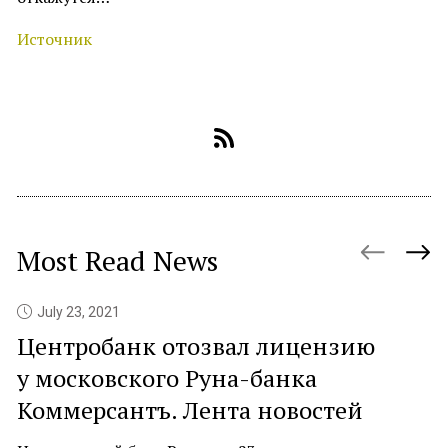
Источник
Most Read News
July 23, 2021
Центробанк отозвал лицензию
P
у московского Руна-банка
c
Коммерсантъ. Лента новостей
At
ne