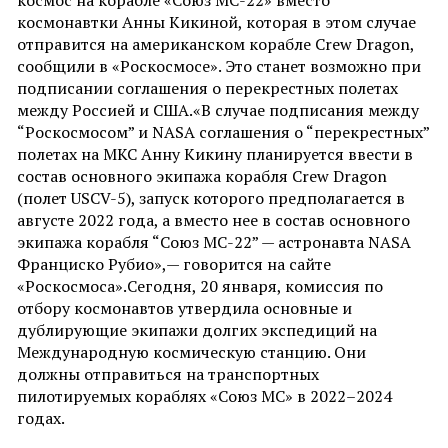
космос на корабле «Союз МС-22» вместо
космонавтки Анны Кикиной, которая в этом случае
отправится на американском корабле Crew Dragon,
сообщили в «Роскосмосе». Это станет возможно при
подписании соглашения о перекрестных полетах
между Россией и США.«В случае подписания между
“Роскосмосом” и NASA соглашения о “перекрестных”
полетах на МКС Анну Кикину планируется ввести в
состав основного экипажа корабля Crew Dragon
(полет USCV-5), запуск которого предполагается в
августе 2022 года, а вместо нее в состав основного
экипажа корабля “Союз МС-22” — астронавта NASA
Франциско Рубио»,— говорится на сайте
«Роскосмоса».Сегодня, 20 января, комиссия по
отбору космонавтов утвердила основные и
дублирующие экипажи долгих экспедиций на
Международную космическую станцию. Они
должны отправиться на транспортных
пилотируемых кораблях «Союз МС» в 2022–2024
годах.