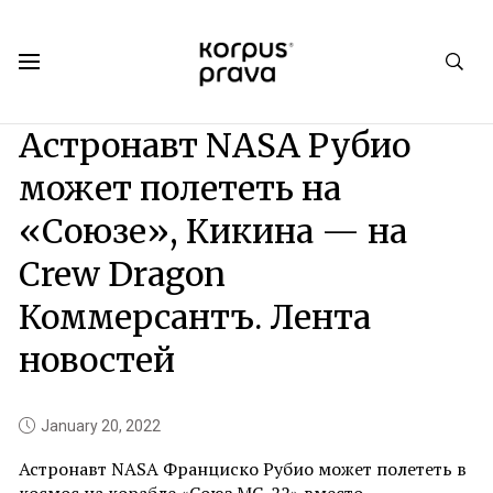
Korpus Prava.Publications
News
2022
01
Астронавт NASA Рубио
может полететь на
«Союзе», Кикина — на
Crew Dragon
Коммерсантъ. Лента
новостей
January 20, 2022
Астронавт NASA Франциско Рубио может полететь в