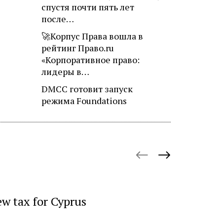
спустя почти пять лет
после…
🚀Корпус Права вошла в
рейтинг Право.ru
«Корпоративное право:
лидеры в…
DMCC готовит запуск
режима Foundations
October 27, 
ew tax for Cyprus
«Русгидр
импорто