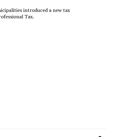
офшору.
cipalities introduced a new tax
российс
ofessional Tax.
финансо
Государствен