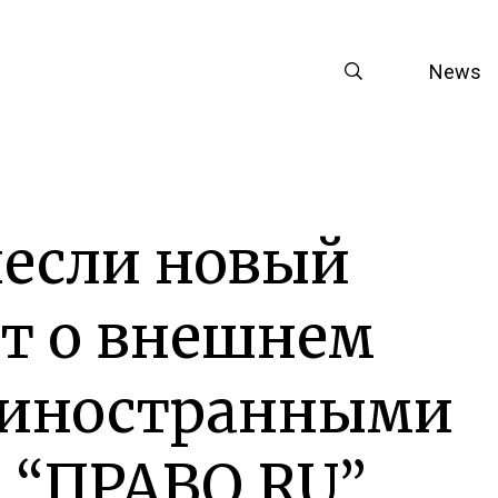
News
несли новый
т о внешнем
 иностранными
 “ПРАВО.RU”