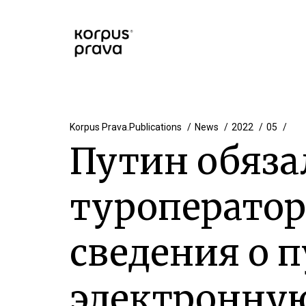
Korpus Prava.Publications
News
2022
05
Путин обяза
туроператор
сведения о п
электронную