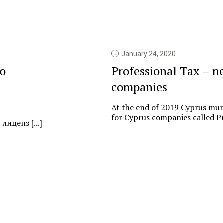
January 24, 2020
ю
Professional Tax – n
companies
At the end of 2019 Cyprus muni
for Cyprus companies called Pr
иценз [...]