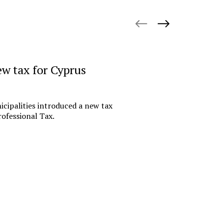
October 27, 
ew tax for Cyprus
«Русгидр
импорто
офшору.
cipalities introduced a new tax
российс
ofessional Tax.
финансо
Государствен