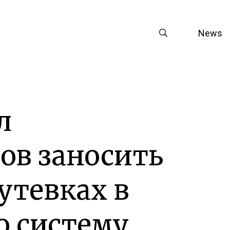
News
л
ов заносить
утевках в
 систему