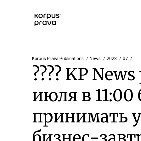
Korpus Prava.Publications
News
2023
07
???? KP News 
июля в 11:00
принимать у
бизнес-завтр