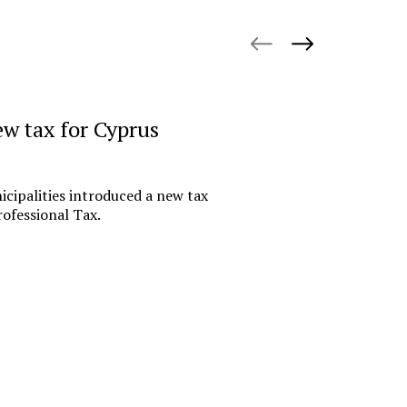
October 27, 
ew tax for Cyprus
«Русгидр
импорто
офшору.
cipalities introduced a new tax
российс
ofessional Tax.
финансо
Государствен