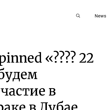
News
pinned «???? 22
 будем
частие в
аке в Дубае.