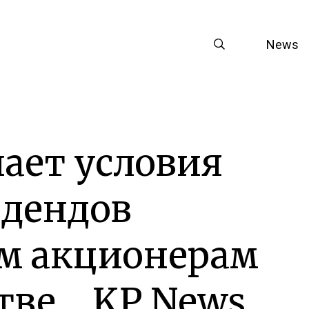
News
чает условия
идендов
м акционерам
тве… KP News