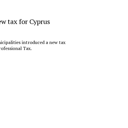
October 27, 
ew tax for Cyprus
«Русгидр
импорто
офшору.
cipalities introduced a new tax
российс
ofessional Tax.
финансо
Государствен