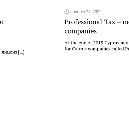
January 24, 2020
ю
Professional Tax – n
companies
At the end of 2019 Cyprus muni
for Cyprus companies called Pr
иценз [...]