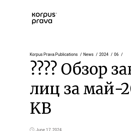
Korpus Prava.Publications
News
2024
06
???? Обзор з
лиц за май-2
KB
June 17, 2024