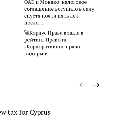
ОАЭ и Монако: налоговое
соглашение вступило в силу
спустя почти пять лет
после…
🚀Корпус Права вошла в
рейтинг Право.ru
«Корпоративное право:
лидеры в…
October 27, 
ew tax for Cyprus
«Русгидр
импорто