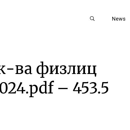
News
ак-ва физлиц
024.pdf – 453.5