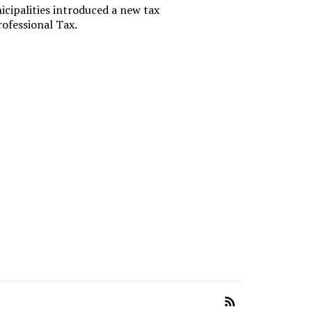
офшору.
cipalities introduced a new tax
российс
ofessional Tax.
финансо
Государствен