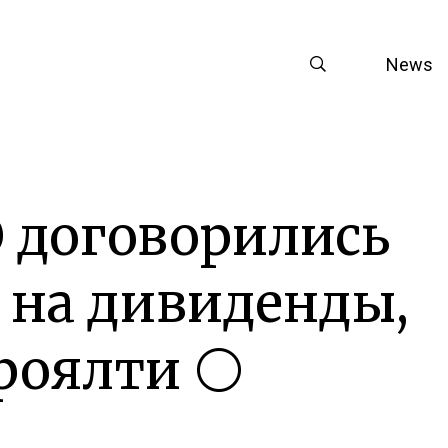
News
Э договорились
% на дивиденды,
роялти ⚪️