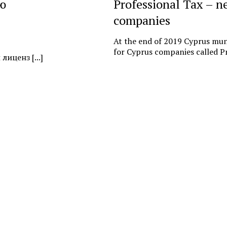
ю
Professional Tax – n
companies
At the end of 2019 Cyprus muni
for Cyprus companies called Pr
иценз [...]