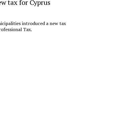
ew tax for Cyprus
«Русгидр
импорто
офшору.
cipalities introduced a new tax
российс
ofessional Tax.
финансо
Государствен