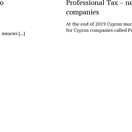
ю
Professional Tax – n
companies
At the end of 2019 Cyprus muni
for Cyprus companies called Pr
иценз [...]