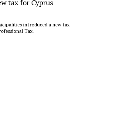
ew tax for Cyprus
«Русгидр
импорто
офшору.
cipalities introduced a new tax
российс
ofessional Tax.
финансо
Государствен