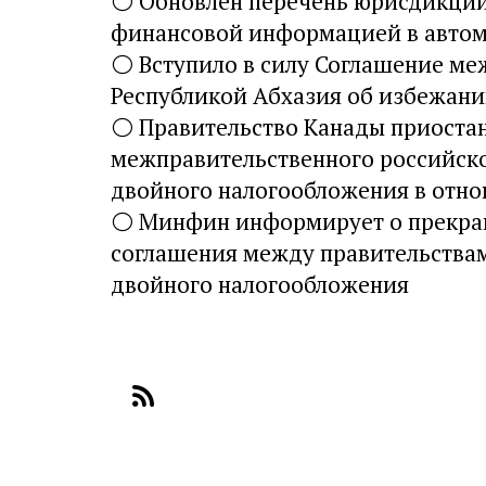
⚪
Обновлен перечень юрисдикций
финансовой информацией в авто
⚪
Вступило в силу Соглашение ме
Республикой Абхазия об избежан
⚪
Правительство Канады приоста
межправительственного российск
двойного налогообложения в отно
⚪
Минфин информирует о прекраще
соглашения между правительствам
двойного налогообложения