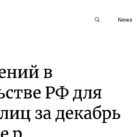
News
ений в
ьстве РФ для
лиц за декабрь
ре р…