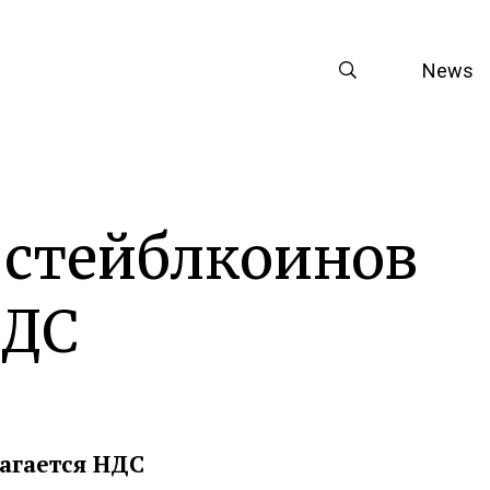
News
 стейблкоинов
НДС
агается НДС