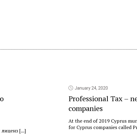
January 24, 2020
ю
Professional Tax – n
companies
At the end of 2019 Cyprus muni
for Cyprus companies called Pr
иценз [...]