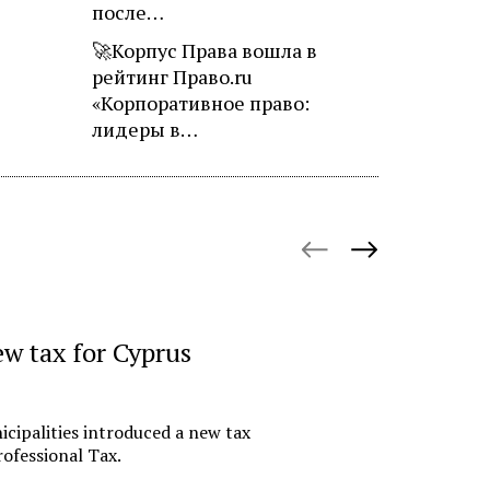
после…
🚀Корпус Права вошла в
рейтинг Право.ru
«Корпоративное право:
лидеры в…
October 27, 
ew tax for Cyprus
«Русгидр
импорто
офшору.
cipalities introduced a new tax
российс
ofessional Tax.