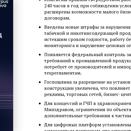
240 часов в год при соблюдении усло
расширены возможности малого бизн
договорам.
Введены новые штрафы за нарушения
табачной и никотинсодержащей проду
истекшим сроком годности, работу бе
мониторинга и нарушение ценовых о
Появляется федеральный контроль з
требований к промышленной продукци
потребует от производителей и импо
техрегламентам.
Госпошлина за разрешение на устано
конструкции увеличена, что повлияе
рекламы, торговых сетей, бизнес-цен
Для концессий и ГЧП в здравоохране
Минздравом, ограничения по объект
дополнительные требования к частн
Для цифровых платформ установлен
самозанятым партнерам, что затроне