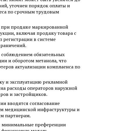
вий, уточнен порядок оплаты и
еса по срочным трудовым
 при продаже маркированной
кции, включая продажу товара с
з регистрации в системе
граничений.
а соблюдением обязательных
и и оборотом метанола, что
ртеров актуализации комплаенса по
вку и эксплуатацию рекламной
т на расходы операторов наружной
тров и застройщиков.
нии вводятся согласование
ам медицинской инфраструктуры и
ым партнерам.
ы минимальные преференции
т финансовую модель