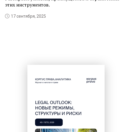
этих инструментов.
т
з
17 сентября, 2025
о
у
о
в
С
п