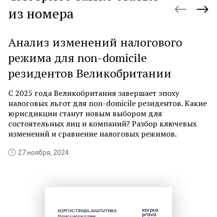
из номера
Анализ изменений налогового
К
режима для non-domicile
п
резидентов Великобритании
з
о
С 2025 года Великобритания завершает эпоху
налоговых льгот для non-domicile резидентов. Какие
В
юрисдикции станут новым выбором для
о
состоятельных лиц и компаний? Разбор ключевых
Ф
изменений и сравнение налоговых режимов.
в
об
27 ноября, 2024
р