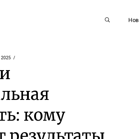
Нов
 2025
 и
альная
ть: кому
 результаты