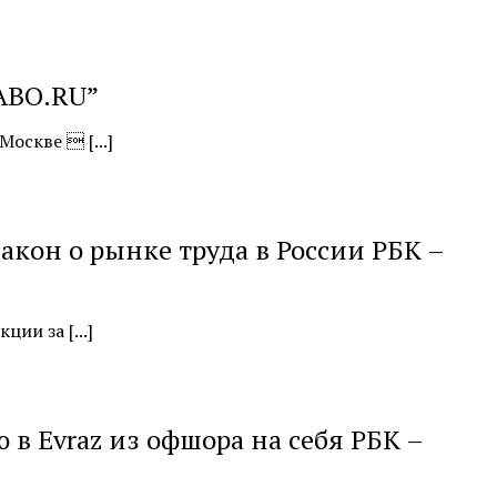
АВО.RU”
оскве  [...]
акон о рынке труда в России РБК –
ии за [...]
в Evraz из офшора на себя РБК –