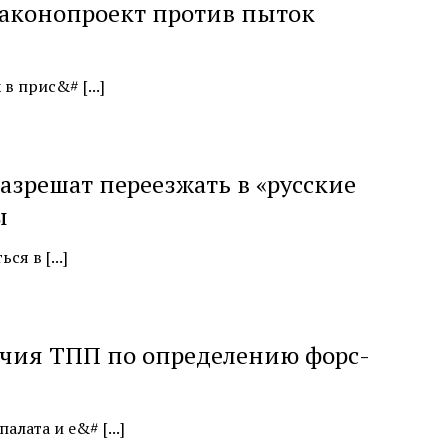
аконопроект против пыток
в прис&# [...]
зрешат переезжать в «русские
ы
я в [...]
очия ТПП по определению форс-
ата и е&# [...]