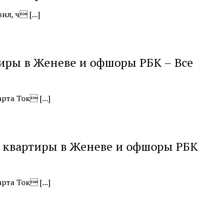
л, ч [...]
иры в Женеве и офшоры РБК – Все
та Ток [...]
а квартиры в Женеве и офшоры РБК
та Ток [...]