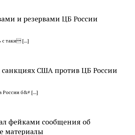
вами и резервами ЦБ России
 таки [...]
х санкциях США против ЦБ России
оссии б&# [...]
вал фейками сообщения об
се материалы