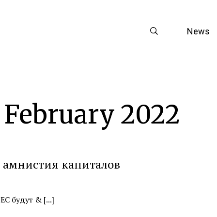
News
e
February 2022
я амнистия капиталов
 будут & [...]