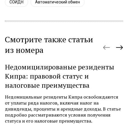
СОИДН
Автоматический обмен
Смотрите также статьи
из номера
Недомицилированые резиденты
П
Кипра: правовой статус и
б
налоговые преимущества
С
д
Недомицильные резиденты Кипра освобождаются
з
от уплаты ряда налогов, включая налог на
п
дивиденды, проценты и арендные доходы. В статье
н
подробно рассматриваются условия получения
р
статуса и его налоговые преимущества.