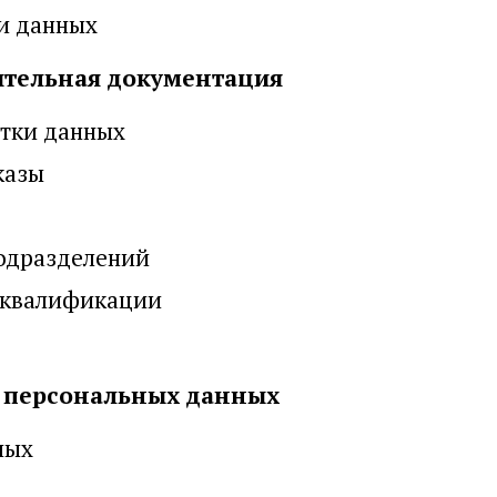
и данных
тельная документация
тки данных
казы
одразделений
 квалификации
персональных данных
ных