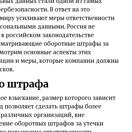
ьных данных стали одной из самых
рбезопасности. В ответ на это
 миру усиливают меры ответственности
сональными данными. Россия не
у в российском законодательстве
сматривающие оборотные штрафы за
смотрим основные аспекты этих
зации и меры, которые компании должны
сков.
го штрафа
е взыскание, размер которого зависит
д позволяет сделать штрафы более
различных организаций, вне
дение оборотных штрафов за утечки
на повышение ответственности