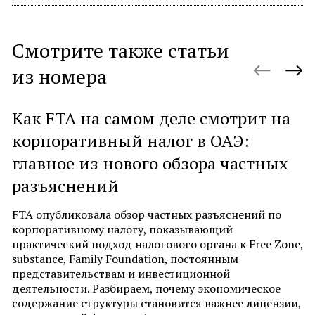
Смотрите также статьи
из номера
Как FTA на самом деле смотрит на
О
корпоративный налог в ОАЭ:
н
главное из нового обзора частных
б
разъяснений
д
б
FTA опубликовала обзор частных разъяснений по
корпоративному налогу, показывающий
П
практический подход налогового органа к Free Zone,
об
substance, Family Foundation, постоянным
О
представительствам и инвестиционной
н
деятельности. Разбираем, почему экономическое
з
содержание структуры становится важнее лицензии,
А